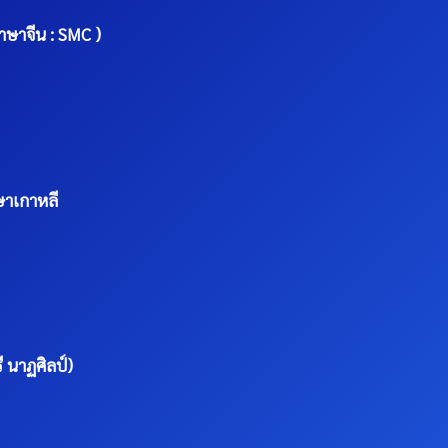
ภาษาจีน : SMC )
ษาเกาหลี
 นาฏศิลป์)