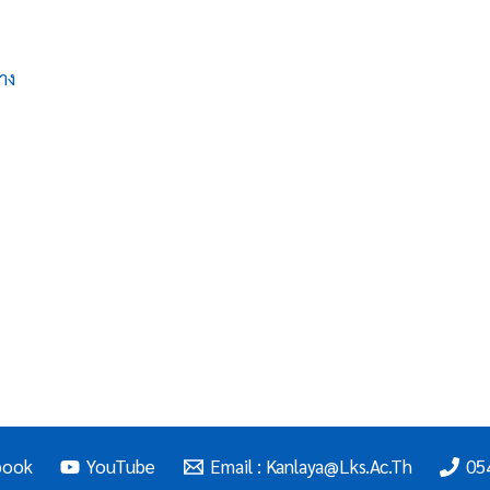
าง
book
YouTube
Email : Kanlaya@lks.ac.th
05