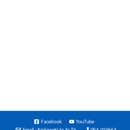
Facebook
YouTube
Email : Kanlaya@lks.ac.th
054-019664