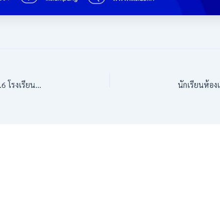
กิจกรรมแนะแนวศึกษาต่อระดับชั้น ม.1นักเรียนระดับชั้น ป.6 โรงเรียนอนุบาลลำปางเขลางค์รัตน์อนุสรณ์