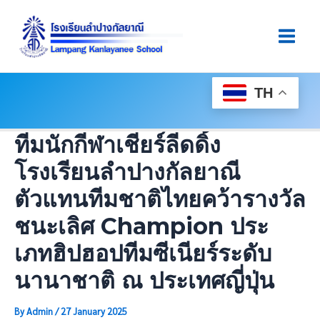
Skip
Post
Main
To
Navigation
Men
Content
TH
ทีมนักกีฬาเชียร์ลีดดิ้ง
โรงเรียนลำปางกัลยาณี
ตัวแทนทีมชาติไทยคว้ารางวัล
ชนะเลิศ Champion ประ
เภทฮิปฮอปทีมซีเนียร์ระดับ
นานาชาติ ณ ประเทศญี่ปุ่น
By
Admin
/
27 January 2025