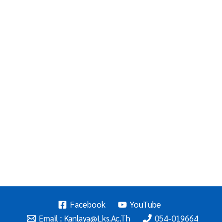
Facebook
YouTube
Email : Kanlaya@lks.ac.th
054-019664