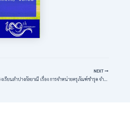
NEXT
นลำปางกัลยาณี เรื่อง การจำหน่ายครุภัณฑ์ชำรุด จำนวนวน ๑ งาน โดยวิธีเฉพาะเจาะจง