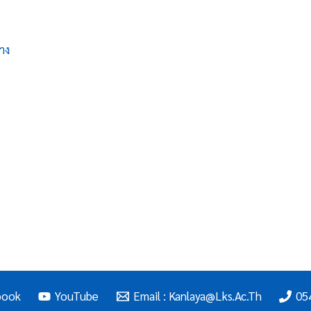
าง
book
YouTube
Email : Kanlaya@lks.ac.th
05