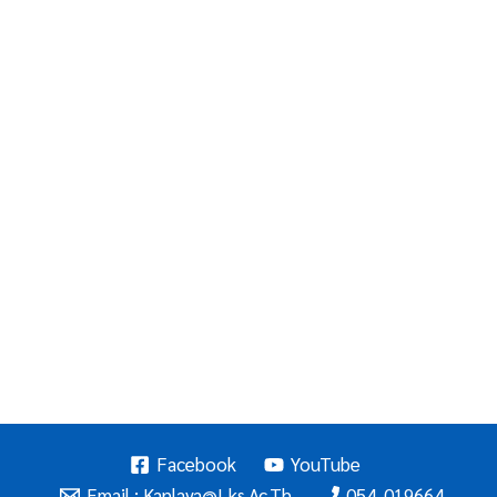
Facebook
YouTube
Email : Kanlaya@lks.ac.th
054-019664