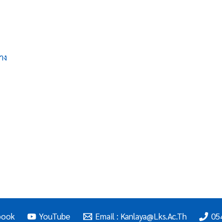
าง
book
YouTube
Email : Kanlaya@lks.ac.th
05