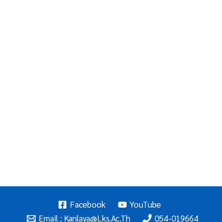
Facebook
YouTube
Email : Kanlaya@lks.ac.th
054-019664