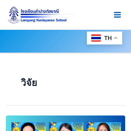
Skip
Main
To
Men
Content
TH
วิจัย