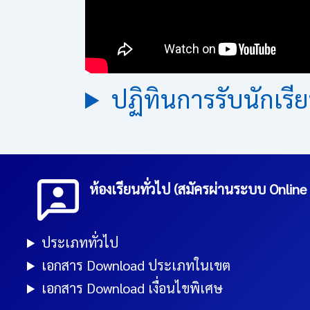
ปฏิทินการรับนักเร
ห้องเรียนทั่วไป (สมัครผ่านระบบ Online
ประเภททั่วไป
เอกสาร Download ประเภทในเขต
เอกสาร Download เงื่อนไขพิเศษ